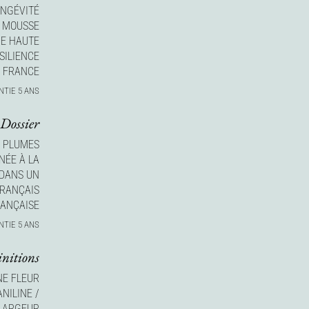
ONGÉVITÉ
 MOUSSE
E HAUTE
SILIENCE
N FRANCE
NTIE 5 ANS
Dossier
N PLUMES
NÉE À LA
DANS UN
FRANÇAIS
RANÇAISE
NTIE 5 ANS
initions
NE FLEUR
NILINE /
 LARGEUR