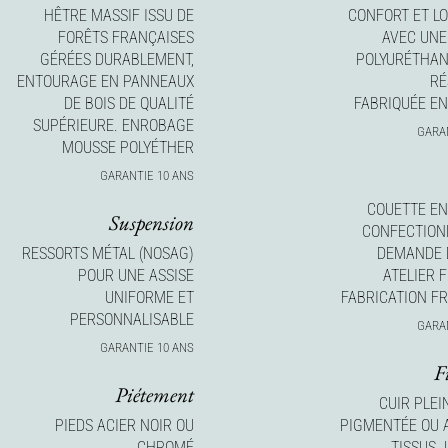
HÊTRE MASSIF ISSU DE
CONFORT ET L
FORÊTS FRANÇAISES
AVEC UNE
GÉRÉES DURABLEMENT,
POLYURÉTHAN
ENTOURAGE EN PANNEAUX
RÉ
DE BOIS DE QUALITÉ
FABRIQUÉE E
SUPÉRIEURE. ENROBAGE
GARA
MOUSSE POLYÉTHER
GARANTIE 10 ANS
COUETTE E
Suspension
CONFECTION
RESSORTS MÉTAL (NOSAG)
DEMANDE 
POUR UNE ASSISE
ATELIER 
UNIFORME ET
FABRICATION F
PERSONNALISABLE
GARA
GARANTIE 10 ANS
F
Piétement
CUIR PLEI
PIEDS ACIER NOIR OU
PIGMENTÉE OU A
CHROMÉ
TISSUS.